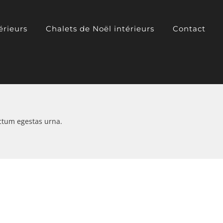
érieurs
Chalets de Noël intérieurs
Contact
ictum egestas urna.