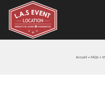
Skip
to
content
Accueil
»
FAQs
»
V