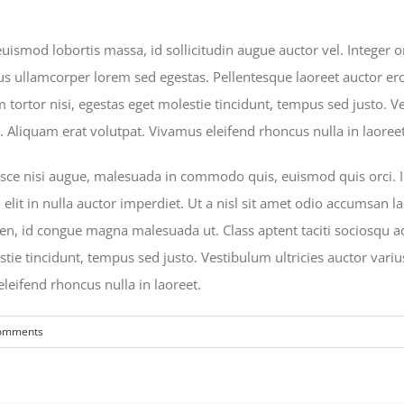
uismod lobortis massa, id sollicitudin augue auctor vel. Integer or
us ullamcorper lorem sed egestas. Pellentesque laoreet auctor er
um tortor nisi, egestas eget molestie tincidunt, tempus sed justo. 
r. Aliquam erat volutpat. Vivamus eleifend rhoncus nulla in laoreet
e nisi augue, malesuada in commodo quis, euismod quis orci. Int
lit in nulla auctor imperdiet. Ut a nisl sit amet odio accumsan la
pien, id congue magna malesuada ut. Class aptent taciti sociosqu a
ie tincidunt, tempus sed justo. Vestibulum ultricies auctor varius
leifend rhoncus nulla in laoreet.
omments