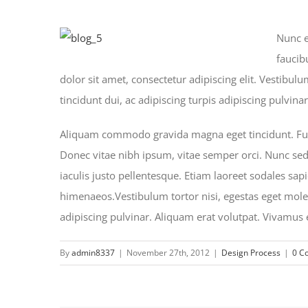
Nunc e
faucib
dolor sit amet, consectetur adipiscing elit. Vestibul
tincidunt dui, ac adipiscing turpis adipiscing pulvina
Aliquam commodo gravida magna eget tincidunt. Fusc
Donec vitae nibh ipsum, vitae semper orci. Nunc sed e
iaculis justo pellentesque. Etiam laoreet sodales sa
himenaeos.Vestibulum tortor nisi, egestas eget molest
adipiscing pulvinar. Aliquam erat volutpat. Vivamus e
By
admin8337
|
November 27th, 2012
|
Design Process
|
0 C