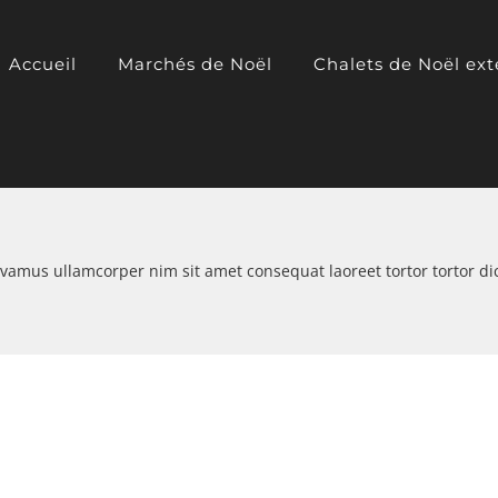
Accueil
Marchés de Noël
Chalets de Noël ext
ivamus ullamcorper nim sit amet consequat laoreet tortor tortor d