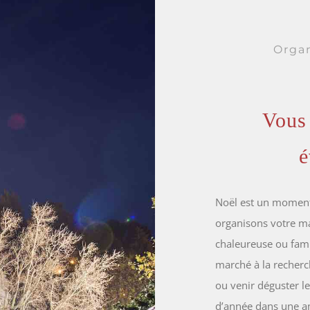
Orga
Vous 
é
Noël est un moment 
organisons votre m
chaleureuse ou fami
marché à la recherc
ou venir déguster le
d’année dans une a