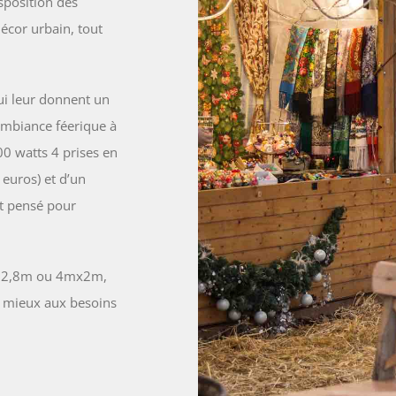
sposition des
décor urbain, tout
ui leur donnent un
 ambiance féerique à
00 watts 4 prises en
 euros) et d’un
st pensé pour
,8×2,8m ou 4mx2m,
u mieux aux besoins