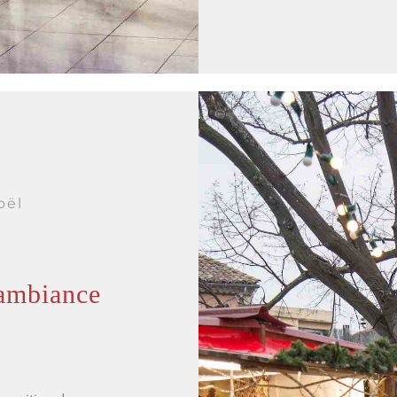
oël
 ambiance