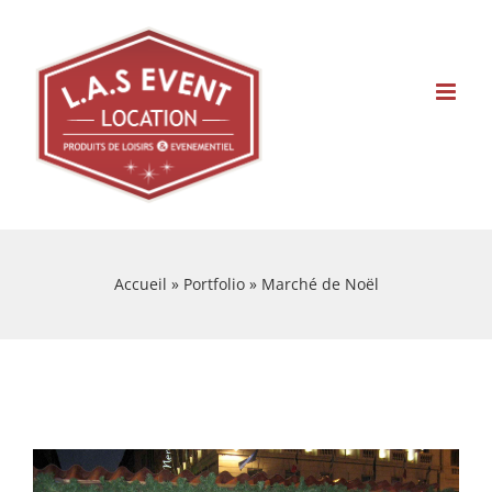
Skip
to
content
Accueil
»
Portfolio
»
Marché de Noël
View