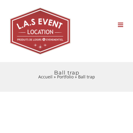
Skip
to
content
Ball trap
Accueil
»
Portfolio
»
Ball trap
Project Description